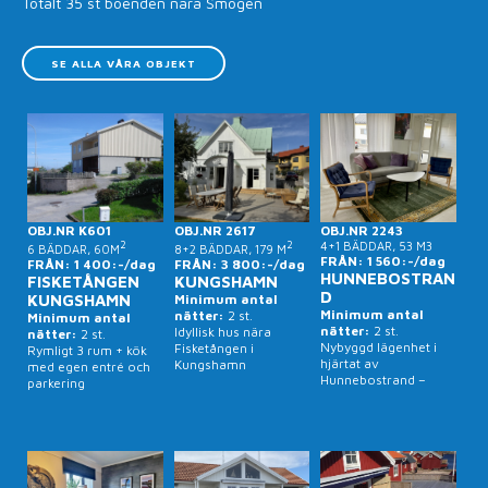
Totalt 35 st boenden nära Smögen
SE ALLA VÅRA OBJEKT
OBJ.NR K601
OBJ.NR 2617
OBJ.NR 2243
2
2
4+1 BÄDDAR, 53 M3
6 BÄDDAR, 60M
8+2 BÄDDAR, 179 M
FRÅN: 1 560:-/dag
FRÅN: 1 400:-/dag
FRÅN: 3 800:-/dag
HUNNEBOSTRAN
FISKETÅNGEN
KUNGSHAMN
D
KUNGSHAMN
Minimum antal
Minimum antal
nätter:
2 st.
Minimum antal
nätter:
2 st.
Idyllisk hus nära
nätter:
2 st.
Nybyggd lägenhet i
Fisketången i
Rymligt 3 rum + kök
hjärtat av
Kungshamn
med egen entré och
Hunnebostrand –
parkering
nära hav, bad och
sommarpuls