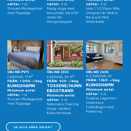
nätter:
1 st.
nätter:
3 st.
nätter:
3 st.
Trivsam Minilägenhet
Mysig stuga med
Unik 1 1/2 Plans Villa
med Toppläge
havsutsikt, bara 50
Omgiven Av Vackra
meter till
Berg och Med
morgondoppet
Vidsträckta
Havsutsikter
OBJ.NR PV11
OBJ.NR 2332
OBJ.NR 2405
2
2
4+2 BÄDDAR, 45
2 BÄDDAR, 17 M
4 BÄDDAR, 80 M
FRÅN: 1 560:-/dag
FRÅN: 1 000:-/dag
FRÅN: 920:-/dag
KUNGSHAMN
KUNGSHAMN
TOSSENE/HUNN
Minimum antal
Minimum antal
EBOSTRAND
nätter:
3 st.
nätter:
1 st.
Minimum antal
Praktisk Lägenhet i
Trivsam Minilägenhet
nätter:
2 st.
Underbara
med Toppläge
Naturnära Charmig
Fisketången med
Stuga i Vackert
Parkering
Kulturlandskap
SE ALLA VÅRA OBJEKT