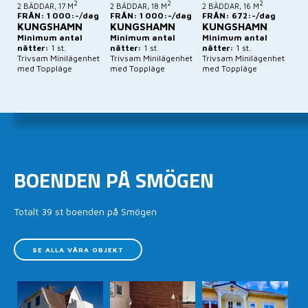
2
2
2
2 BÄDDAR, 17 M
2 BÄDDAR, 18 M
2 BÄDDAR, 16 M
FRÅN: 1 000:-/dag
FRÅN: 1 000:-/dag
FRÅN: 672:-/dag
KUNGSHAMN
KUNGSHAMN
KUNGSHAMN
Minimum antal
Minimum antal
Minimum antal
nätter:
1 st.
nätter:
1 st.
nätter:
1 st.
Trivsam Minilägenhet
Trivsam Minilägenhet
Trivsam Minilägenhet
med Toppläge
med Toppläge
med Toppläge
BOENDEN PÅ SMÖGEN
Totalt 39 st boenden på Smögen
SE ALLA VÅRA OBJEKT