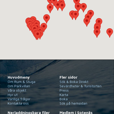
Huvudmeny
Fler sidor
Om Rum & Stuga
Sök & Boka Direkt
Om Parkvillan
Sevärdheter & Turistorten
Våra objekt
Press
Hyr ut
Karta
Vanliga frågor
Boka
Kontakta oss
Sök på hemsidan
Nerladdningsbara filer
Medlem i Sotenäs