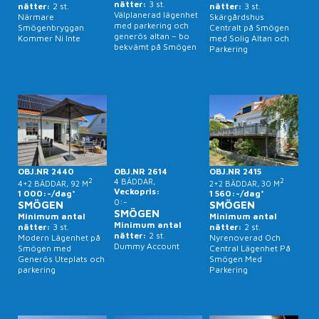
nätter:
3 st.
nätter:
2 st.
nätter:
3 st.
Välplanerad lägenhet
Närmare
Skärgårdshus
med parkering och
Smögenbryggan
Centralt på Smögen
generös altan – bo
Kommer Ni Inte
med Solig Altan och
bekvämt på Smögen
Parkering
OBJ.NR 2440
OBJ.NR 2614
OBJ.NR 2415
2
4 BÄDDAR,
2
4+2 BÄDDAR, 92 M
2+2 BÄDDAR, 30 M
Veckopris:
1 000:-/dag*
1 560:-/dag*
0:-
SMÖGEN
SMÖGEN
SMÖGEN
Minimum antal
Minimum antal
Minimum antal
nätter:
3 st.
nätter:
2 st.
nätter:
2 st.
Modern Lägenhet på
Nyrenoverad Och
Dummy Account
Smögen med
Central Lägenhet På
Generös Uteplats och
Smögen Med
parkering
Parkering