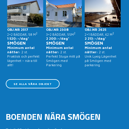
OBJ.NR 2517
OBJ.NR 2308
OBJ.NR 2625
2
2
2
2+2 BÄDDAR, 58 M
3+2 BÄDDAR, 55M
2+1 BÄDDAR, 62 M
1 520:-/dag*
2 200:-/dag*
2 213:-/dag*
SMÖGEN
SMÖGEN
SMÖGEN
Minimum antal
Minimum antal
Minimum antal
nätter:
2 st.
nätter:
2 st.
nätter:
2 st.
Praktisk och perfekt
Perfekt Stuga mitt på
Unik Lyxig Lägenhet
lägenhet – nära till
Smögen med
på Smögen med
allt!
Parkering
parkering
SE ALLA VÅRA OBJEKT
BOENDEN NÄRA SMÖGEN