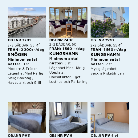
OBJ.NR 2201
OBJ.NR 2406
OBJ.NR 2520
2
2+2 BÄDDAR, 60
2
2+2 BÄDDAR, 55 M
2+2 BÄDDAR, 55M
FRÅN: 1 560:-/dag
FRÅN: 2 200:-/dag
FRÅN: 1 560:-/dag
KUNGSHAMN
SMÖGEN
KUNGSHAMN
Minimum antal
Minimum antal
Minimum antal
nätter:
3 st.
nätter:
3 st.
nätter:
2 st.
Lägenhet Med Härlig
Modern & Fräsch
Mysig lägenhet i
Uteplats,
Lägenhet Med Härlig
vackra Fisketången
Havsutsikter, Eget
Solig Balkong ,
Lusthus och Parkering
Havsutsikt och Grill
OBJ.NR PV11
OBJ.NR PV 9
OBJ.NR PV 4 vi