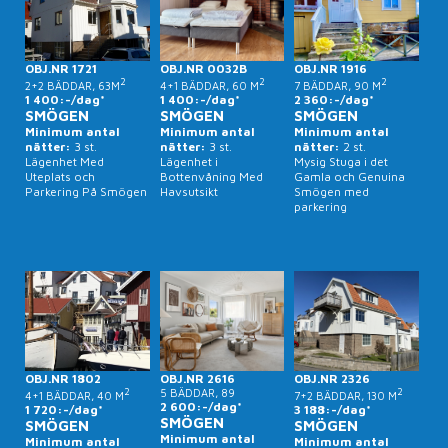
OBJ.NR 1721
OBJ.NR 0032B
OBJ.NR 1916
2
2
2
2+2 BÄDDAR, 63M
4+1 BÄDDAR, 60 M
7 BÄDDAR, 90 M
1 400:-/dag*
1 400:-/dag*
2 360:-/dag*
SMÖGEN
SMÖGEN
SMÖGEN
Minimum antal
Minimum antal
Minimum antal
nätter:
3 st.
nätter:
3 st.
nätter:
2 st.
Lägenhet Med
Lägenhet i
Mysig Stuga i det
Uteplats och
Bottenvåning Med
Gamla och Genuina
Parkering På Smögen
Havsutsikt
Smögen med
parkering
OBJ.NR 1802
OBJ.NR 2616
OBJ.NR 2326
2
5 BÄDDAR, 89
2
4+1 BÄDDAR, 40 M
7+2 BÄDDAR, 130 M
2 600:-/dag*
1 720:-/dag*
3 188:-/dag*
SMÖGEN
SMÖGEN
SMÖGEN
Minimum antal
Minimum antal
Minimum antal