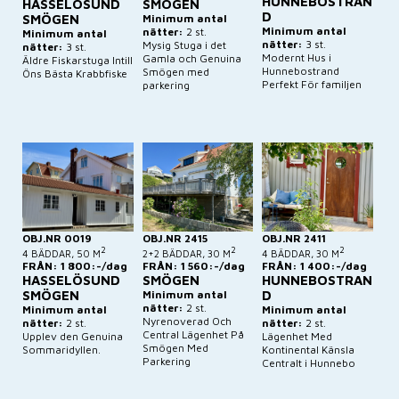
HUNNEBOSTRAN
HASSELÖSUND
SMÖGEN
D
SMÖGEN
Minimum antal
Minimum antal
nätter:
2 st.
Minimum antal
nätter:
3 st.
Mysig Stuga i det
nätter:
3 st.
Modernt Hus i
Gamla och Genuina
Äldre Fiskarstuga Intill
Hunnebostrand
Smögen med
Öns Bästa Krabbfiske
Perfekt För familjen
parkering
OBJ.NR 0019
OBJ.NR 2415
OBJ.NR 2411
2
2
2
4 BÄDDAR, 50 M
2+2 BÄDDAR, 30 M
4 BÄDDAR, 30 M
FRÅN: 1 800:-/dag
FRÅN: 1 560:-/dag
FRÅN: 1 400:-/dag
HASSELÖSUND
SMÖGEN
HUNNEBOSTRAN
SMÖGEN
Minimum antal
D
nätter:
2 st.
Minimum antal
Minimum antal
Nyrenoverad Och
nätter:
2 st.
nätter:
2 st.
Central Lägenhet På
Upplev den Genuina
Lägenhet Med
Smögen Med
Sommaridyllen.
Kontinental Känsla
Parkering
Centralt i Hunnebo