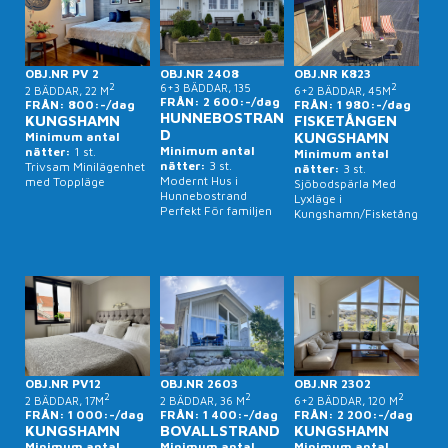
OBJ.NR PV 2
OBJ.NR 2408
OBJ.NR K823
2
6+3 BÄDDAR, 135
2
2 BÄDDAR, 22 M
6+2 BÄDDAR, 45M
FRÅN: 2 600:-/dag
FRÅN: 800:-/dag
FRÅN: 1 980:-/dag
HUNNEBOSTRAN
KUNGSHAMN
FISKETÅNGEN
D
Minimum antal
KUNGSHAMN
Minimum antal
nätter:
1 st.
Minimum antal
nätter:
3 st.
Trivsam Minilägenhet
nätter:
3 st.
Modernt Hus i
med Toppläge
Sjöbodspärla Med
Hunnebostrand
Lyxläge i
Perfekt För familjen
Kungshamn/Fisketång
en
OBJ.NR PV12
OBJ.NR 2603
OBJ.NR 2302
2
2
2
2 BÄDDAR, 17M
2 BÄDDAR, 36 M
6+2 BÄDDAR, 120 M
FRÅN: 1 000:-/dag
FRÅN: 1 400:-/dag
FRÅN: 2 200:-/dag
KUNGSHAMN
BOVALLSTRAND
KUNGSHAMN
Minimum antal
Minimum antal
Minimum antal