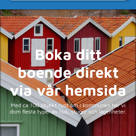
Boka ditt
boende direkt
via vår hemsida
Med ca 100 objekt runt om i kommunen har vi
dom flesta typer av hus, stugor och lägenheter.