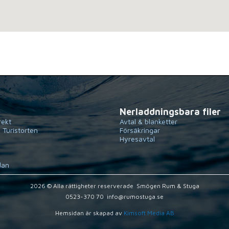
Nerladdningsbara filer
rekt
Avtal & blanketter
 Turistorten
Försäkringar
Hyresavtal
dan
2026 © Alla rättigheter reserverade  Smögen Rum & Stuga
0523-370 70  info@rumostuga.se
Hemsidan är skapad av
Kimsoft Media AB