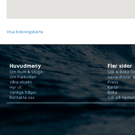
Visa bokningskarta
Huvudmeny
Fler sidor
Om Rum & Stuga
Sök & Boka Di
Om Parkvillan
Sevärdheter &
Våra objekt
Press
Hyr ut
Karta
Vanliga frågor
Boka
Kontakta oss
Sök på hemsi