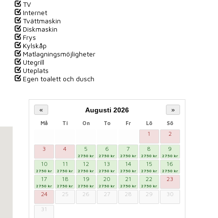
TV
Internet
Tvättmaskin
Diskmaskin
Frys
Kylskåp
Matlagningsmöjligheter
Utegrill
Uteplats
Egen toalett och dusch
Augusti 2026
«
»
Må
Ti
On
To
Fr
Lö
Sö
1
2
3
4
5
6
7
8
9
2750 kr
2750 kr
2750 kr
2750 kr
2750 kr
10
11
12
13
14
15
16
2750 kr
2750 kr
2750 kr
2750 kr
2750 kr
2750 kr
2750 kr
17
18
19
20
21
22
23
2750 kr
2750 kr
2750 kr
2750 kr
2750 kr
2750 kr
24
25
26
27
28
29
30
31