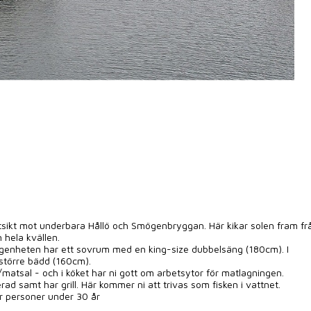
utsikt mot underbara Hållö och Smögenbryggan. Här kikar solen fram fr
 hela kvällen.
genheten har ett sovrum med en king-size dubbelsäng (180cm). I
 större bädd (160cm).
atsal - och i köket har ni gott om arbetsytor för matlagningen.
 samt har grill. Här kommer ni att trivas som fisken i vattnet.
er personer under 30 år