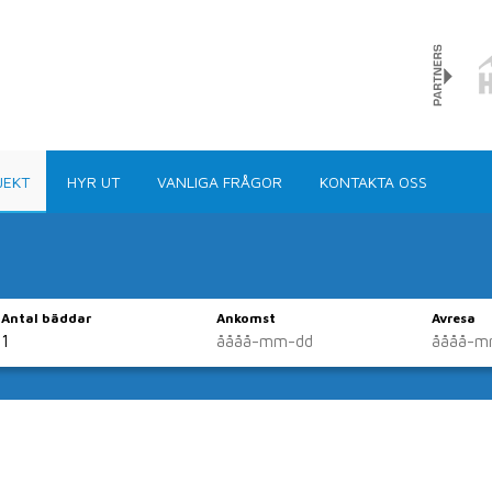
JEKT
HYR UT
VANLIGA FRÅGOR
KONTAKTA OSS
Antal bäddar
Ankomst
Avresa
boende direkt via 
runt om i kommunen har vi dom flesta typer av hus, stu