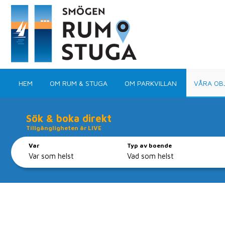
HEM
OM RUM & STUGA
OM PARKVILLAN
VÅRA OB
Sök & boka direkt
Tillgängligheten är LIVE
Var
Typ av boende
Boka ditt 
Med ca 100 objekt 