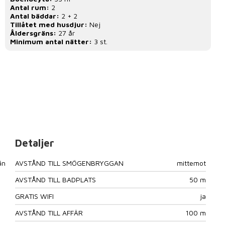
Antal rum:
2
Antal bäddar:
2 + 2
Tillåtet med husdjur:
Nej
Åldersgräns:
27 år
Minimum antal nätter:
3 st.
Detaljer
ån
AVSTÅND TILL SMÖGENBRYGGAN
mittemot
AVSTÅND TILL BADPLATS
50 m
GRATIS WIFI
ja
AVSTÅND TILL AFFÄR
100 m