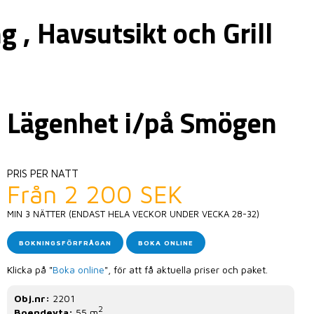
 , Havsutsikt och Grill
Lägenhet i/på Smögen
PRIS PER NATT
Från 2 200 SEK
MIN 3 NÄTTER (ENDAST HELA VECKOR UNDER VECKA 28-32)
BOKNINGSFÖRFRÅGAN
BOKA ONLINE
Klicka på "
Boka online
", för att få aktuella priser och paket.
Obj.nr:
2201
2
Boendeyta:
55 m