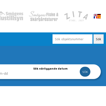
Sök närliggande datum
vår hemsida
gor och lägenheter.