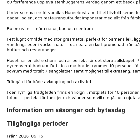
du fortfarande uppleva stenhuggarens vardag genom ett besök på
Under sommaren förvandlas Hunnebostrand till ett livfullt semester
dagar i solen, och restaurangutbudet imponerar med allt från färska 
Bo bekvämt – nära natur, bad och centrum
I ett lugnt område med stor gräsmatta, perfekt för barnens lek, lig
vandringsleder i vacker natur – och bara en kort promenad från
butiker och restauranger.
Huset har en äldre charm och är perfekt för det stora sällskapet. P
nyrenoverat badrum. Det stora matbordet rymmer 10 personer för
sovrum med totalt 7 sängplatser samt möjlighet till extrasäng, sam
Trädgård för både avkoppling och aktivitet
I den rymliga trädgården finns en kolgrill, matplats för 10 personer
fotboll – perfekt för familjer och vänner som vill umgås och njuta
Information om säsonger och bytesdag
Tillgängliga perioder
Från: 2026-06-16