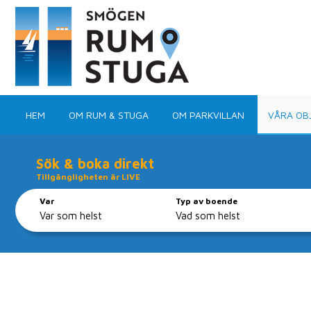
HEM
OM RUM & STUGA
OM PARKVILLAN
VÅRA OB
Sök & boka direkt
Tillgängligheten är LIVE
Var
Typ av boende
Boka ditt 
Med ca 100 objekt 