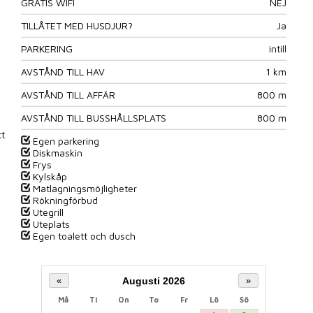
GRATIS WIFI
NEJ
TILLÅTET MED HUSDJUR?
Ja
PARKERING
intill
AVSTÅND TILL HAV
1 km
AVSTÅND TILL AFFÄR
800 m
AVSTÅND TILL BUSSHÅLLSPLATS
800 m
tt
Egen parkering
Diskmaskin
Frys
Kylskåp
Matlagningsmöjligheter
Rökningförbud
Utegrill
Uteplats
Egen toalett och dusch
Augusti 2026
«
»
Må
Ti
On
To
Fr
Lö
Sö