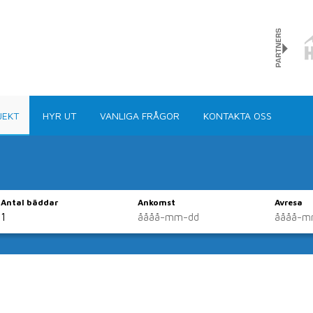
JEKT
HYR UT
VANLIGA FRÅGOR
KONTAKTA OSS
Antal bäddar
Ankomst
Avresa
boende direkt via 
runt om i kommunen har vi dom flesta typer av hus, stu