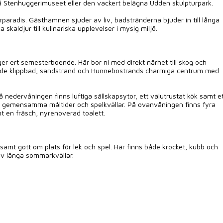
 Stenhuggerimuseet eller den vackert belägna Udden skulpturpark.
paradis. Gästhamnen sjuder av liv, badstränderna bjuder in till långa
skaldjur till kulinariska upplevelser i mysig miljö.
ger ert semesterboende. Här bor ni med direkt närhet till skog och
 både klippbad, sandstrand och Hunnebostrands charmiga centrum med
å nedervåningen finns luftiga sällskapsytor, ett välutrustat kök samt e
 gemensamma måltider och spelkvällar. På ovanvåningen finns fyra
t en fräsch, nyrenoverad toalett.
 samt gott om plats för lek och spel. Här finns både krocket, kubb och
 av långa sommarkvällar.