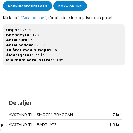
BOKNINGSFÖRFRÅGAN
BOKA ONLINE
Klicka på "
Boka online
", för att få aktuella priser och paket.
Obj.nr:
2414
Boendeyta:
120
Antal rum:
5
Antal bäddar:
7 + 1
Tillåtet med husdjur:
Ja
Åldersgräns:
27 år
Minimum antal nätter:
3 st.
Detaljer
AVSTÅND TILL SMÖGENBRYGGAN
7 km
AVSTÅND TILL BADPLATS
1,5 km
rje
an