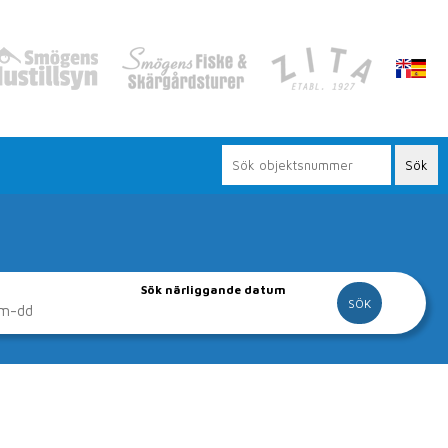
Sök närliggande datum
vår hemsida
gor och lägenheter.