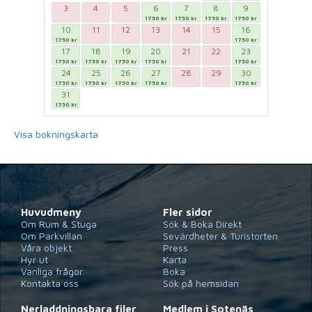
3
4
5
6
7
8
9
1750 kr
1750 kr
1750 kr
1750 kr
10
11
12
13
14
15
16
1750 kr
1750 kr
17
18
19
20
21
22
23
1750 kr
1750 kr
1750 kr
1750 kr
1750 kr
24
25
26
27
28
29
30
1750 kr
1750 kr
1750 kr
1750 kr
1750 kr
31
1750 kr
Visa bokningskarta
Huvudmeny
Fler sidor
Om Rum & Stuga
Sök & Boka Direkt
Om Parkvillan
Sevärdheter & Turistorten
Våra objekt
Press
Hyr ut
Karta
Vanliga frågor
Boka
Kontakta oss
Sök på hemsidan
Nerladdningsbara filer
Medlem i Sotenäs