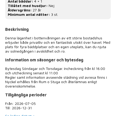
Antal bäddar:
4 + 1
Tillåtet med husdjur:
Nej
Åldersgräns:
27 år
Minimum antal nätter:
3 st.
Beskrivning
Denna lägenhet i bottenvåningen av ett större bostadshus
erbjuder både privatliv och en fantastisk utsikt över havet. Med
plats för fyra bäddplatser och en egen uteplats, kan du njuta
av solnedgången i avskildhet och ro.
Information om säsonger och bytesdag
Bytesdag Söndagar och Torsdagar. Incheckning från kl 16.00
och utcheckning senast kl 11.00
Regler samt information avseende städning vid avresa finns i
Nyckel erhålles från Rum o Stuga och återlämnas enligt
överenskommelse.
Tillgängliga perioder
Från: 2026-07-05
Till: 2026-12-31
Se lediga datum >