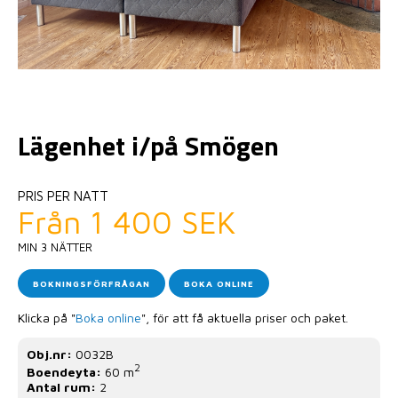
Lägenhet i/på Smögen
PRIS PER NATT
Från 1 400 SEK
MIN 3 NÄTTER
BOKNINGSFÖRFRÅGAN
BOKA ONLINE
Klicka på "
Boka online
", för att få aktuella priser och paket.
Obj.nr:
0032B
2
Boendeyta:
60 m
Antal rum:
2