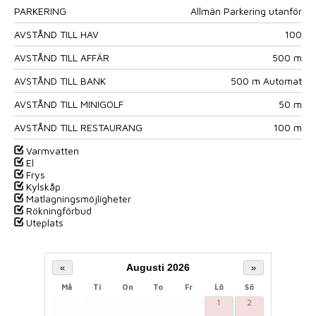
PARKERING
Allmän Parkering utanför
AVSTÅND TILL HAV
100
AVSTÅND TILL AFFÄR
500 m
AVSTÅND TILL BANK
500 m Automat
AVSTÅND TILL MINIGOLF
50 m
AVSTÅND TILL RESTAURANG
100 m
Varmvatten
El
Frys
Kylskåp
Matlagningsmöjligheter
Rökningförbud
Uteplats
Augusti 2026
«
»
Må
Ti
On
To
Fr
Lö
Sö
1
2